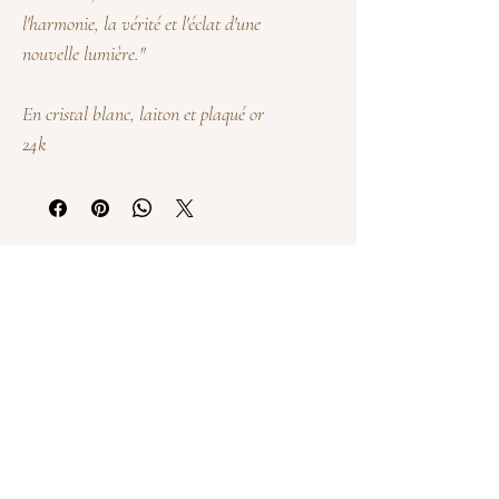
l'harmonie, la vérité et l'éclat d'une
nouvelle lumière."
En cristal blanc, laiton et plaqué or
24k
Exchange & Refund Conditions
General conditions of sale & use
Privacy Policy