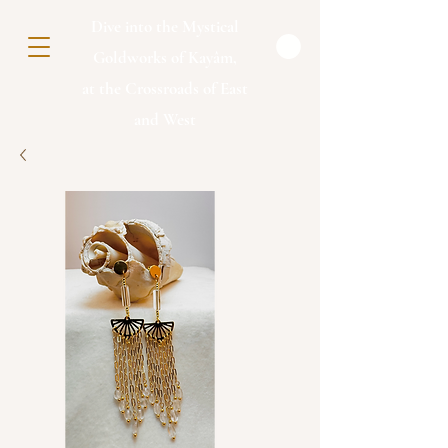
Dive into the Mystical
Goldworks of
Kayâm,
at the Crossroads of East
and West