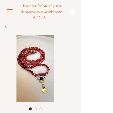
Plongez dans l'Orfèvrerie Mystique
d
e Kayâm,
à la Croisée de l'Orient et
de l'Occident ...