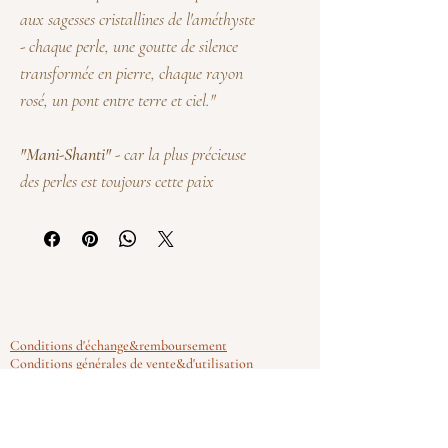
aux sagesses cristallines de l'améthyste
- chaque perle, une goutte de silence
transformée en pierre, chaque rayon
rosé, un pont entre terre et ciel."
"Mani-Shanti"
- car la plus précieuse
des perles est toujours cette paix
intérieure que l'on porte comme un
secret lumineux contre sa peau.
Laissez vos doigts glisser sur les 108
perles de lépidolite, cette pierre-lumière
aux reflets de nacre lunaire, qui dépose
Conditions d'échange&remboursement
Conditions générales de vente&d'utilisation
sur votre peau son élixir apaisant. La
Politique de confidentialité
lépidolite, douce comme une berceuse
minérale, murmure aux tempêtes