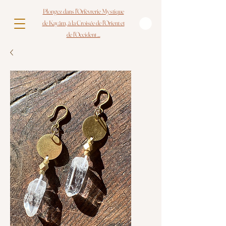
Plongez dans l'Orfèvrerie Mystique
d
e Kayâm,
à la Croisée de l'Orient et
de l'Occident ...