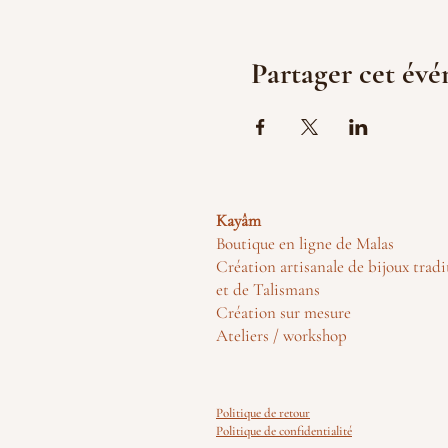
Partager cet év
Kayâm
Boutique en ligne de Malas
Création artisanale de bijoux tradi
et de Talismans
Création sur mesure
Ateliers / workshop
Politique de retour
Politique de confidentialité