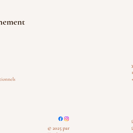
énement
tionnels
© 2025 par