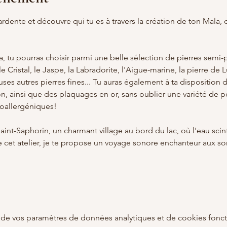
ardente et découvre qui tu es à travers la création de ton Mala, 
, tu pourras choisir parmi une belle sélection de pierres semi-p
le Cristal, le Jaspe, la Labradorite, l'Aigue-marine, la pierre de L
s autres pierres fines... Tu auras également à ta disposition de
on, ainsi que des plaquages en or, sans oublier une variété de pe
oallergéniques! 
aint-Saphorin, un charmant village au bord du lac, où l'eau scintil
de cet atelier, je te propose un voyage sonore enchanteur aux s
de vos paramètres de données analytiques et de cookies fonct