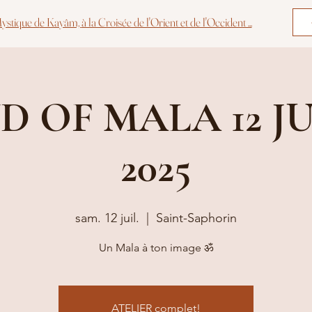
ystique d
e Kayâm,
à la Croisée de l'Orient et de l'Occident ...
 OF MALA 12 J
2025
sam. 12 juil.
  |  
Saint-Saphorin
Un Mala à ton image ॐ
ATELIER complet!