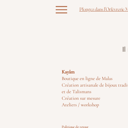
Plongez dans l'Orfèvrerie M
Il
Kayâm
Boutique en ligne de Malas
Création artisanale de bijoux tradi
et de Talismans
Création sur mesure
Ateliers / workshop
Politique de retour