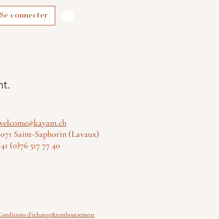
Se connecter
nt.
welcome@kayam.ch
1071 Saint-Saphorin (Lavaux)
+41 (0)76 517 77 40
Conditions d'échange&remboursement